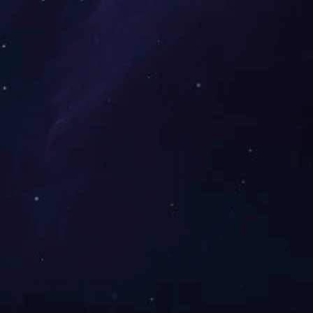
甜菜渣洋姜螺旋压榨机高脱
温特制螺旋咖啡渣压榨
1
2
3
4
5
6
7
导航
公司信息
狐(电竞
火狐(电竞中
联系电话：
15893802688