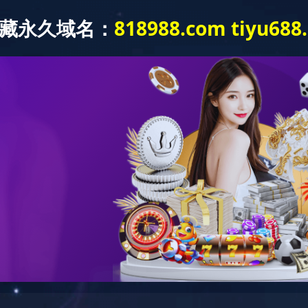
火狐(电竞中国)官
行业动态
视频中心
方网站