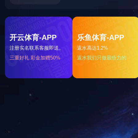
产品中心
PRODUCT CENTER
压榨机
单螺旋压榨机
双螺旋压榨机
特制螺旋压榨机
石榴剥皮机
过滤机