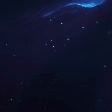
水果处理设备
耐高
火狐(电竞中国)官方网站
联系人：娄经理
手机：15893802688
地址：新乡市牧野区王村镇李庄
村村北
底部
网站火