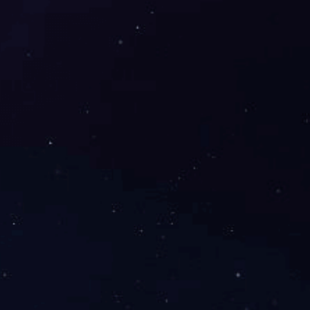
果蔬压榨机果蔬榨汁设备
8
»