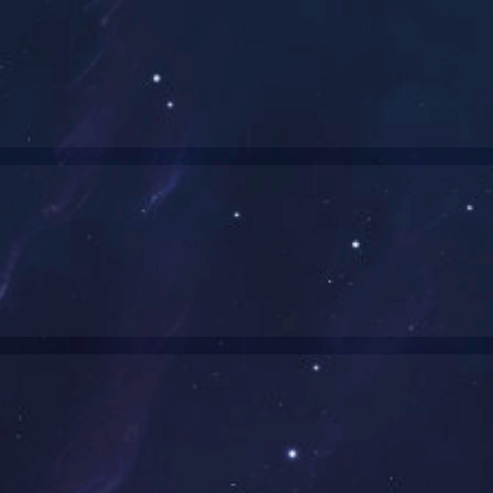
：
网站火狐(电竞中国)官方网站
»
产品中心
»
特制螺旋压榨机