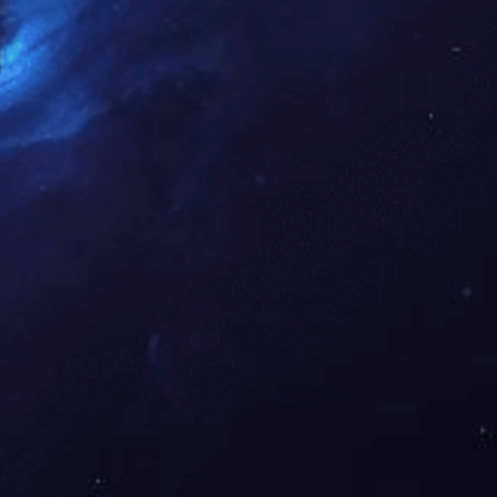
料中的杂质含量、比例、颗粒度、湿度、温度等因
在设备定制前，即可获得较为清晰的运行预期。