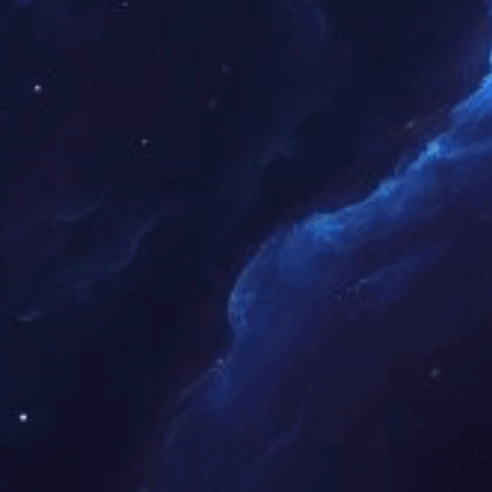
务
客户满意为基本遵循，支持按需定制。在物料试验阶段，根据物
至3种不同方案进行实测对比，确保数据准确、方案可行。客户
备每月加工50台压榨机的生产能力。
列
品包括：
压榨机
压榨机
旋压榨机