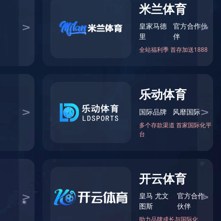
1
2
3